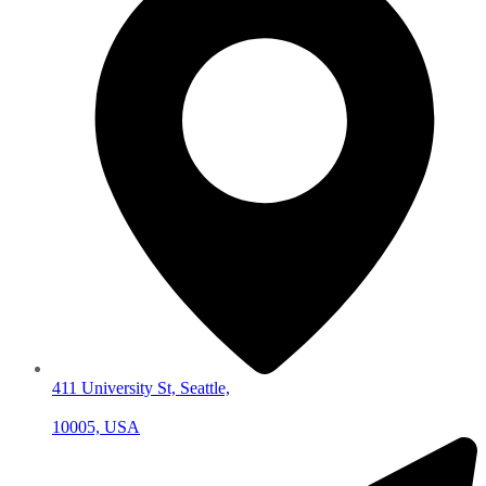
411 University St, Seattle,
10005, USA