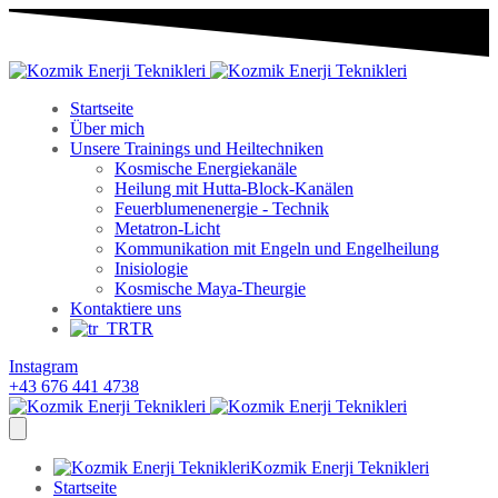
Startseite
Über mich
Unsere Trainings und Heiltechniken
Kosmische Energiekanäle
Heilung mit Hutta-Block-Kanälen
Feuerblumenenergie - Technik
Metatron-Licht
Kommunikation mit Engeln und Engelheilung
Inisiologie
Kosmische Maya-Theurgie
Kontaktiere uns
TR
Instagram
+43 676 441 4738
Kozmik Enerji Teknikleri
Startseite